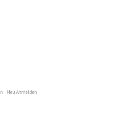
ie sich mit Ihrem Login an.
en
|
Neu Anmelden