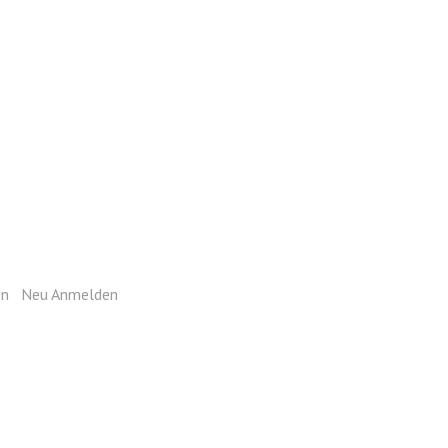
ie sich mit Ihrem Login an.
en
|
Neu Anmelden