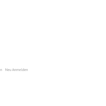
ie sich mit Ihrem Login an.
en
|
Neu Anmelden