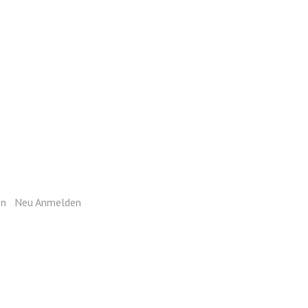
ie sich mit Ihrem Login an.
en
|
Neu Anmelden